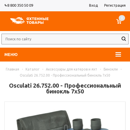
8 800 350 50 09
Вход
Регистрация
0
МЕНЮ
Главная
-
Каталог
-
Аксессуары для катеров и яхт
-
Бинокли
-
Osculati 26.752.00 - Профессиональный бинокль 7x50
Osculati 26.752.00 - Профессиональный
бинокль 7x50