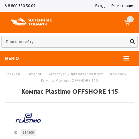
8 800 350 50 09
Вход
Регистрация
0
МЕНЮ
Главная
-
Каталог
-
Аксессуары для катеров и яхт
-
Компасы
-
Компас Plastimo OFFSHORE 115
Компас Plastimo OFFSHORE 115
ID
314509