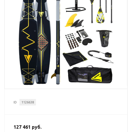
ID
1126638
127 461 руб.