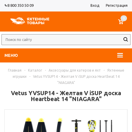
8 800 350 50 09
Вход
Регистрация
0
МЕНЮ
Главная
-
Каталог
-
Аксессуары для катеров и яхт
-
Яхтенные
игрушки
-
Vetus YVSUP14 - Желтая V iSUP доска Heartbeat 14
"NIAGARA"
Vetus YVSUP14 - Желтая V iSUP доска
Heartbeat 14 "NIAGARA"