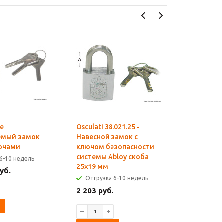
е
Osculati 38.021.25 -
Osculati 3
емый замок
Навесной замок с
Навесной
лючами
ключом безопасности
ключом 
системы Abloy скоба
системы 
6-10 недель
25x19 мм
30x20 мм
уб.
Отгрузка 6-10 недель
Отгрузк
2 203 руб.
2 638 ру