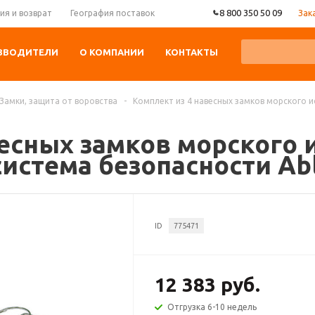
8 800 350 50 09
Зак
ия и возврат
География поставок
ЗВОДИТЕЛИ
О КОМПАНИИ
КОНТАКТЫ
Замки, защита от воровства
-
Комплект из 4 навесных замков морского 
есных замков морского 
стема безопасности Ablo
ID
775471
12 383 руб.
Отгрузка 6-10 недель