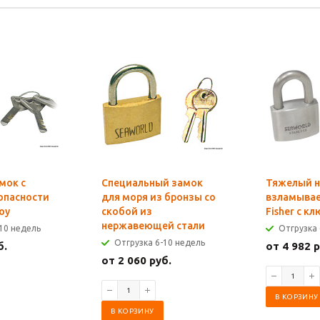
мок с
Специальный замок
Тяжелый н
опасности
для моря из бронзы со
взламыва
oy
скобой из
Fisher с к
нержавеющей стали
10 недель
Отгрузка 
Отгрузка 6-10 недель
б.
от 4 982 р
от 2 060 руб.
В КОРЗИНУ
В КОРЗИНУ