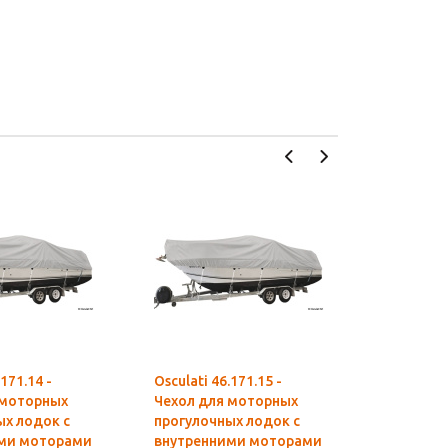
.171.14 -
Osculati 46.171.15 -
Osculati 4
 моторных
Чехол для моторных
Высокок
ых лодок с
прогулочных лодок с
накрыва
ми моторами
внутренними моторами
для лодк