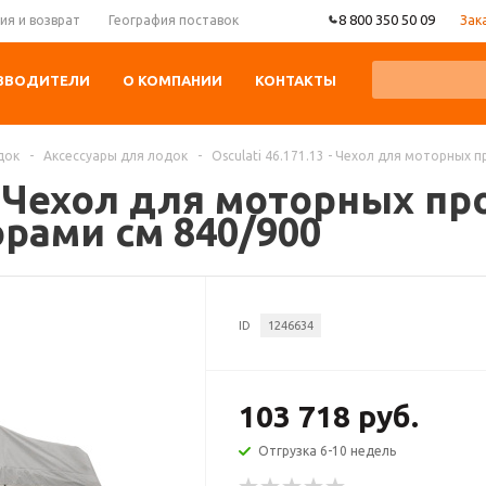
8 800 350 50 09
Зак
ия и возврат
География поставок
ЗВОДИТЕЛИ
О КОМПАНИИ
КОНТАКТЫ
док
-
Аксессуары для лодок
-
Osculati 46.171.13 - Чехол для моторных
3 - Чехол для моторных п
рами см 840/900
ID
1246634
103 718 руб.
Отгрузка 6-10 недель