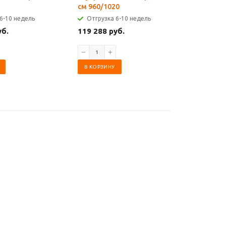
см 960/1020
720/750
6-10 недель
Отгрузка 6-10 недель
Отгрузк
уб.
119 288 руб.
52 618 р
В КОРЗИНУ
В КОРЗИ