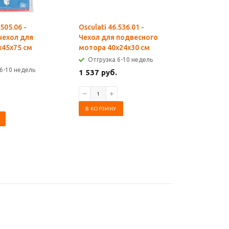
.505.06 -
Osculati 46.536.01 -
Osculati 4
чехол для
Чехол для подвесного
Чехол дл
x45x75 см
мотора 40x24x30 см
мотора 8
Отгрузка 6-10 недель
Отгрузк
6-10 недель
1 537 руб.
4 228 ру
В КОРЗИНУ
В КОРЗИ