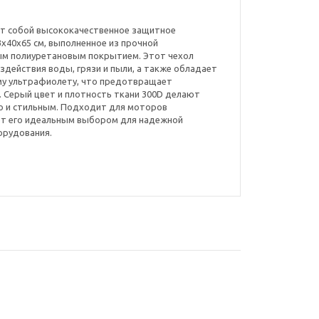
яет собой высококачественное защитное
x40x65 см, выполненное из прочной
ым полиуретановым покрытием. Этот чехол
действия воды, грязи и пыли, а также обладает
му ультрафиолету, что предотвращает
 Серый цвет и плотность ткани 300D делают
но и стильным. Подходит для моторов
ает его идеальным выбором для надежной
орудования.