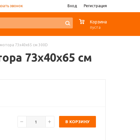
азать звонок
Вход
Регистрация
0
Корзина
пуста
я мотора 73x40x65 см 300D
тора 73x40x65 см
В КОРЗИНУ