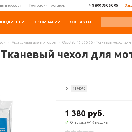
8 800 350 50 09
Зак
ия и возврат
География поставок
ЗВОДИТЕЛИ
О КОМПАНИИ
КОНТАКТЫ
док
-
Аксессуары для моторов
-
Osculati 46.505.05 - Тканевый чехол дл
 - Тканевый чехол для мо
ID
1194076
1 380 руб.
Отгрузка 6-10 недель