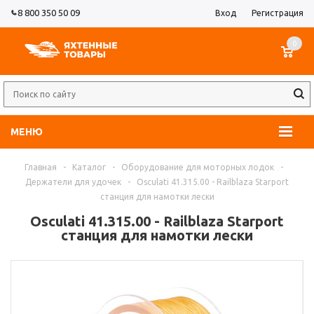
8 800 350 50 09
Вход
Регистрация
0
МЕНЮ
Главная
-
Каталог
-
Оборудование для моторных лодок
-
Держатели для удочек
-
Osculati 41.315.00 - Railblaza Starport
станция для намотки лески
Osculati 41.315.00 - Railblaza Starport
станция для намотки лески