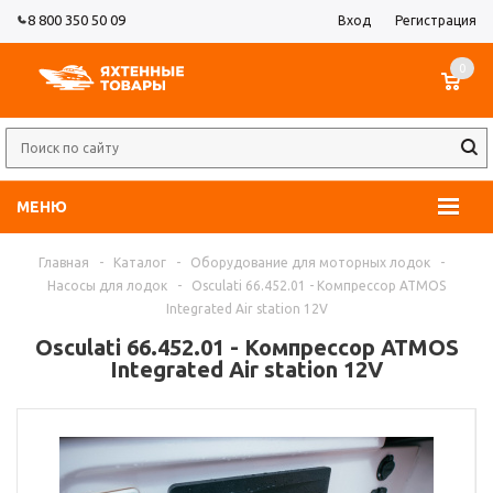
8 800 350 50 09
Вход
Регистрация
0
МЕНЮ
Главная
-
Каталог
-
Оборудование для моторных лодок
-
Насосы для лодок
-
Osculati 66.452.01 - Компрессор ATMOS
Integrated Air station 12V
Osculati 66.452.01 - Компрессор ATMOS
Integrated Air station 12V