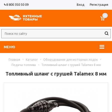
8 800 350 50 09
Вход
Регистрация
0
МЕНЮ
Главная
-
Каталог
-
Оборудование для моторных лодок
-
Подача топлива
-
Топливный шланг с грушей Talamex 8 мм
Топливный шланг с грушей Talamex 8 мм