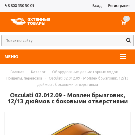
8 800 350 50 09
Вход
Регистрация
0
МЕНЮ
Главная
-
Каталог
-
Оборудование для моторных лодок
-
Прицепы, перевозка
-
Osculati 02.012.09 - Моплен брызговик, 12/13
дюймов с боковыми отверстиями
Osculati 02.012.09 - Моплен брызговик,
12/13 дюймов с боковыми отверстиями