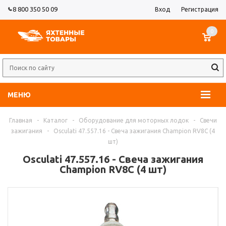
8 800 350 50 09
Вход
Регистрация
0
МЕНЮ
Главная
-
Каталог
-
Оборудование для моторных лодок
-
Свечи
зажигания
-
Osculati 47.557.16 - Свеча зажигания Champion RV8C (4
шт)
Osculati 47.557.16 - Свеча зажигания
Champion RV8C (4 шт)