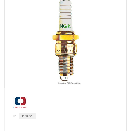
ID
1194623