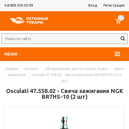
8 800 350 50 09
Вход
Регистрация
0
МЕНЮ
Главная
-
Каталог
-
Оборудование для моторных лодок
-
Свечи
зажигания
-
Osculati 47.558.02 - Свеча зажигания NGK BR7HS-10 (2
шт)
Osculati 47.558.02 - Свеча зажигания NGK
BR7HS-10 (2 шт)