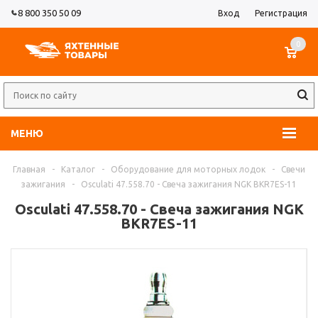
8 800 350 50 09
Вход
Регистрация
0
МЕНЮ
Главная
-
Каталог
-
Оборудование для моторных лодок
-
Свечи
зажигания
-
Osculati 47.558.70 - Свеча зажигания NGK BKR7ES-11
Osculati 47.558.70 - Свеча зажигания NGK
BKR7ES-11