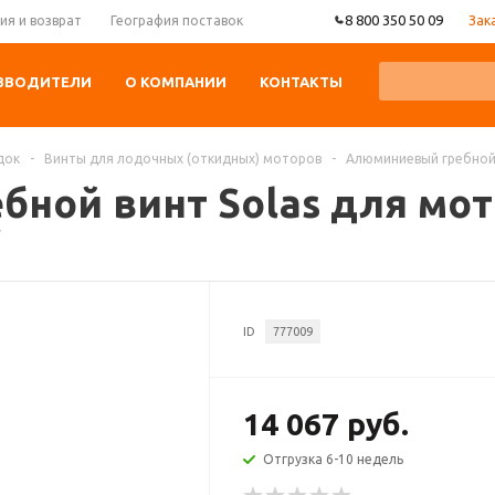
8 800 350 50 09
Зак
ия и возврат
География поставок
ЗВОДИТЕЛИ
О КОМПАНИИ
КОНТАКТЫ
док
-
Винты для лодочных (откидных) моторов
-
Алюминиевый гребной в
ной винт Solas для мот
r
ID
777009
14 067 руб.
Отгрузка 6-10 недель