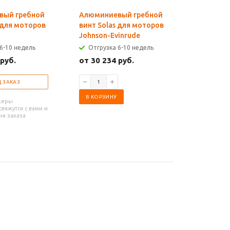
вый гребной
Алюминиевый гребной
Алюмини
 для моторов
винт Solas для моторов
винт Sol
Johnson-Evinrude
Selva
6-10 недель
Отгрузка 6-10 недель
Отгрузк
 руб.
от 30 234 руб.
от 16 43
 ЗАКАЗ
В КОРЗИНУ
В КОРЗИ
жеры
вяжутся с вами и
ия заказа