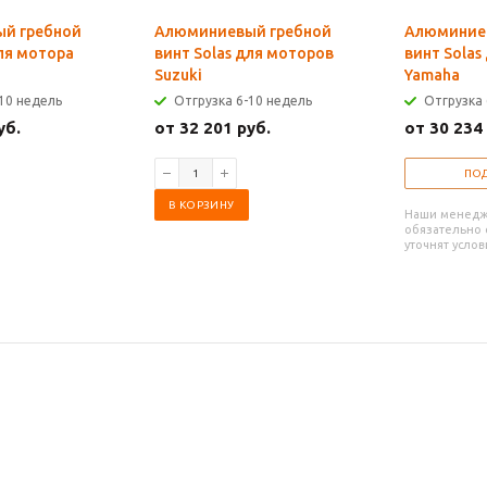
й гребной
Алюминиевый гребной
Алюминие
для мотора
винт Solas для моторов
винт Solas
Suzuki
Yamaha
10 недель
Отгрузка 6-10 недель
Отгрузка 
уб.
от 32 201 руб.
от 30 234
ПОД
В КОРЗИНУ
Наши менед
обязательно с
уточнят услов