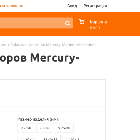
азать звонок
Вход
Регистрация
0
Корзина
пуста
инт Solas для моторов Mercury-Mariner-Mercruiser
оров Mercury-
Размер изделия (мм):
9,25x8
9,25x9
9,25x10
11,60x11
11,40x12
11,10x13