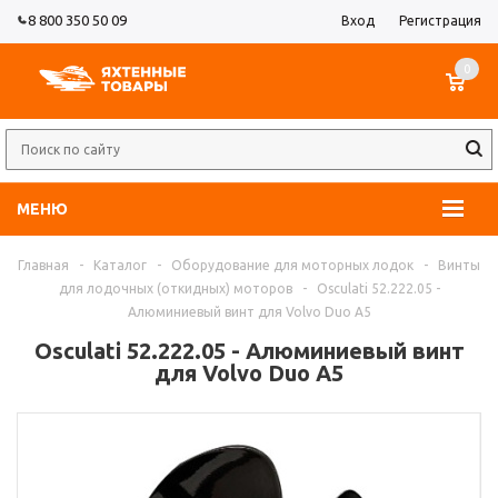
8 800 350 50 09
Вход
Регистрация
0
МЕНЮ
Главная
-
Каталог
-
Оборудование для моторных лодок
-
Винты
для лодочных (откидных) моторов
-
Osculati 52.222.05 -
Алюминиевый винт для Volvo Duo A5
Osculati 52.222.05 - Алюминиевый винт
для Volvo Duo A5