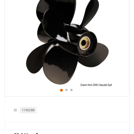
ID
1196388