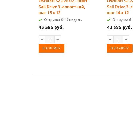
Osculati 52.226.02 - Винт
Osculati 52.2
Sail Drive 3-лопастной,
Sail Drive 3
шаг 15 х 12
шаг 14 х 12
Отгрузка 6-10 недель
Отгрузка 6-
43 585 руб.
43 585 руб.
В КОРЗИНУ
В КОРЗИНУ