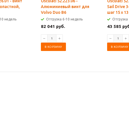
26.01 - Винт
Osculati 52.223.06 -
Osculati 52
-лопастной,
Алюминиевый винт для
Sail Drive 
Volvo Duo B6
шаг 15 х 13
10 недель
Отгрузка 6-10 недель
Отгрузка 
82 041 руб.
43 585 ру
В КОРЗИНУ
В КОРЗИНУ