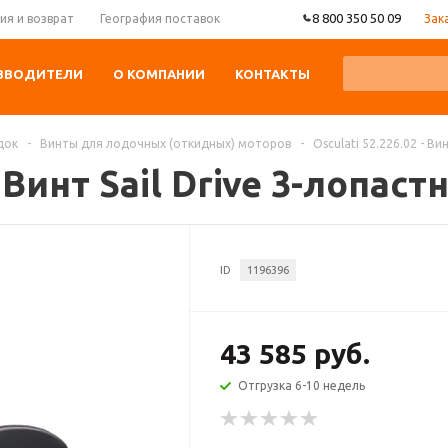
8 800 350 50 09
Зак
ия и возврат
География поставок
ЗВОДИТЕЛИ
О КОМПАНИИ
КОНТАКТЫ
док
-
Винты для лодочных (откидных) моторов
-
Osculati 52.226.02 - Ви
- Винт Sail Drive 3-лопаст
ID
1196396
43 585 руб.
Отгрузка 6-10 недель