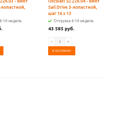
.226.03 - Винт
Osculati 52.226.04 - Винт
Osculati 
3-лопастной,
Sail Drive 3-лопастной,
Sail Driv
шаг 16 х 13
шаг 17 х 
6-10 недель
Отгрузка 6-10 недель
Отгрузк
б.
43 585 руб.
43 585 р
В КОРЗИНУ
В КОРЗИ