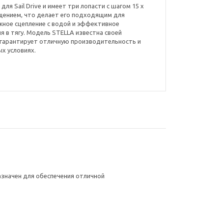
 для Sail Drive и имеет три лопасти с шагом 15 х
щением, что делает его подходящим для
жное сцепление с водой и эффективное
 в тягу. Модель STELLA известна своей
 гарантирует отличную производительность и
х условиях.
азначен для обеспечения отличной