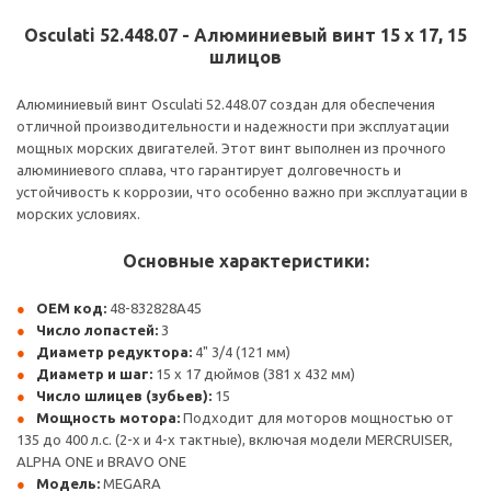
Osculati 52.448.07 - Алюминиевый винт 15 x 17, 15
шлицов
Алюминиевый винт Osculati 52.448.07 создан для обеспечения
отличной производительности и надежности при эксплуатации
мощных морских двигателей. Этот винт выполнен из прочного
алюминиевого сплава, что гарантирует долговечность и
устойчивость к коррозии, что особенно важно при эксплуатации в
морских условиях.
Основные характеристики:
OEM код:
48-832828A45
Число лопастей:
3
Диаметр редуктора:
4" 3/4 (121 мм)
Диаметр и шаг:
15 x 17 дюймов (381 x 432 мм)
Число шлицев (зубьев):
15
Мощность мотора:
Подходит для моторов мощностью от
135 до 400 л.с. (2-х и 4-х тактные), включая модели MERCRUISER,
ALPHA ONE и BRAVO ONE
Модель:
MEGARA