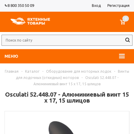
8 800 350 50 09
Вход
Регистрация
0
МЕНЮ
Главная
-
Каталог
-
Оборудование для моторных лодок
-
Винты
для лодочных (откидных) моторов
-
Osculati 52.448.07 -
Алюминиевый винт 15 x 17, 15 шлицов
Osculati 52.448.07 - Алюминиевый винт 15
x 17, 15 шлицов