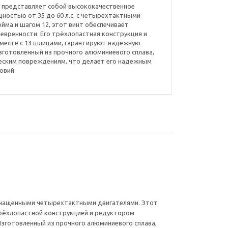
04 представляет собой высококачественное
ностью от 35 до 60 л.с. с четырехтактными
йма и шагом 12, этот винт обеспечивает
евренности. Его трёхлопастная конструкция и
вместе с 13 шлицами, гарантируют надежную
зготовленный из прочного алюминиевого сплава,
ческим повреждениям, что делает его надежным
овий.
 оснащенными четырехтактными двигателями. Этот
трёхлопастной конструкцией и редуктором
Изготовленный из прочного алюминиевого сплава,