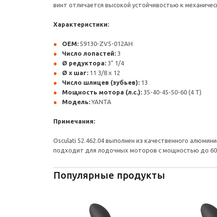
винт отличается высокой устойчивостью к механичес
Характеристики:
OEM:
59130-ZV5-012AH
Число лопастей:
3
Ø редуктора:
3" 1/4
Ø x шаг:
11 3/8 x 12
Число шлицев (зубьев):
13
Мощность мотора (л.с.):
35-40-45-50-60 (4 T)
Модель:
YANTA
Примечания:
Osculati 52.462.04 выполнен из качественного алюмин
подходит для лодочных моторов с мощностью до 60 л
Популярные продукты