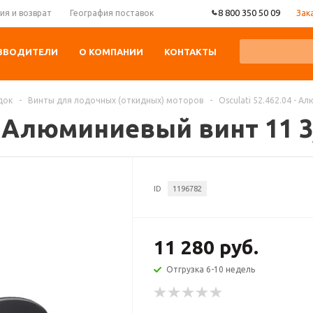
8 800 350 50 09
Зак
ия и возврат
География поставок
ЗВОДИТЕЛИ
О КОМПАНИИ
КОНТАКТЫ
док
-
Винты для лодочных (откидных) моторов
-
Osculati 52.462.04 - А
 - Алюминиевый винт 11 3
ID
1196782
11 280 руб.
Отгрузка 6-10 недель