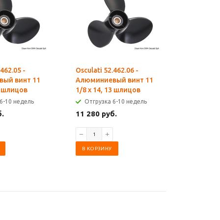
.462.05 -
Osculati 52.462.06 -
Osculati 5
ый винт 11
Алюминиевый винт 11
Алюминие
13 шлицов
1/8 x 14, 13 шлицов
15, 13 ш
6-10 недель
Отгрузка 6-10 недель
Отгрузк
б.
11 280 руб.
11 280 р
В КОРЗИНУ
В КОРЗИ