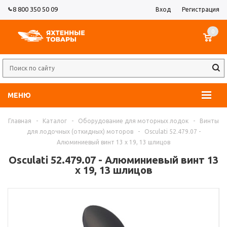
8 800 350 50 09
Вход
Регистрация
0
МЕНЮ
Главная
-
Каталог
-
Оборудование для моторных лодок
-
Винты
для лодочных (откидных) моторов
-
Osculati 52.479.07 -
Алюминиевый винт 13 x 19, 13 шлицов
Osculati 52.479.07 - Алюминиевый винт 13
x 19, 13 шлицов