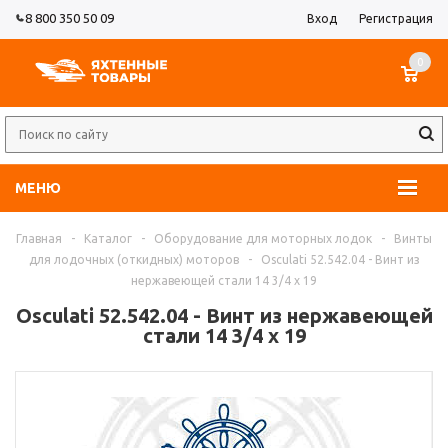
8 800 350 50 09
Вход
Регистрация
0
МЕНЮ
Главная
-
Каталог
-
Оборудование для моторных лодок
-
Винты
для лодочных (откидных) моторов
-
Osculati 52.542.04 - Винт из
нержавеющей стали 14 3/4 x 19
Osculati 52.542.04 - Винт из нержавеющей
стали 14 3/4 x 19