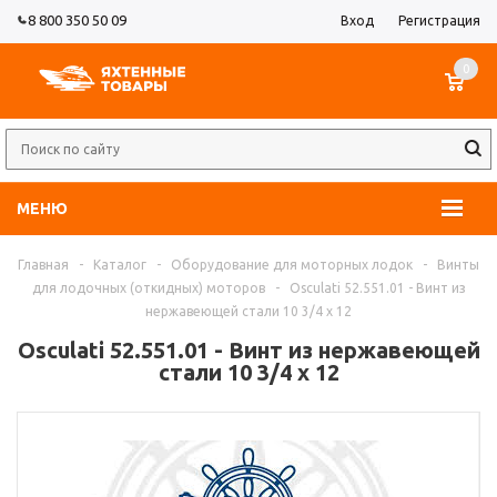
8 800 350 50 09
Вход
Регистрация
0
МЕНЮ
Главная
-
Каталог
-
Оборудование для моторных лодок
-
Винты
для лодочных (откидных) моторов
-
Osculati 52.551.01 - Винт из
нержавеющей стали 10 3/4 x 12
Osculati 52.551.01 - Винт из нержавеющей
стали 10 3/4 x 12