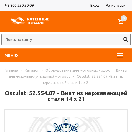
8 800 350 50 09
Вход
Регистрация
0
МЕНЮ
Главная
-
Каталог
-
Оборудование для моторных лодок
-
Винты
для лодочных (откидных) моторов
-
Osculati 52.554.07 - Винт из
нержавеющей стали 14 x 21
Osculati 52.554.07 - Винт из нержавеющей
стали 14 x 21