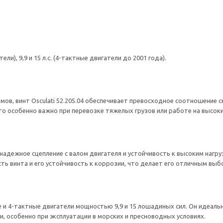
тели), 9,9 и 15 л.с. (4-тактные двигатели до 2001 года).
мов, винт Osculati 52.205.04 обеспечивает превосходное соотношение с
о особенно важно при перевозке тяжелых грузов или работе на высоки
 надежное сцепление с валом двигателя и устойчивость к высоким нагру
ь винта и его устойчивость к коррозии, что делает его отличным выбо
е и 4-тактные двигатели мощностью 9,9 и 15 лошадиных сил. Он идеал
, особенно при эксплуатации в морских и пресноводных условиях.