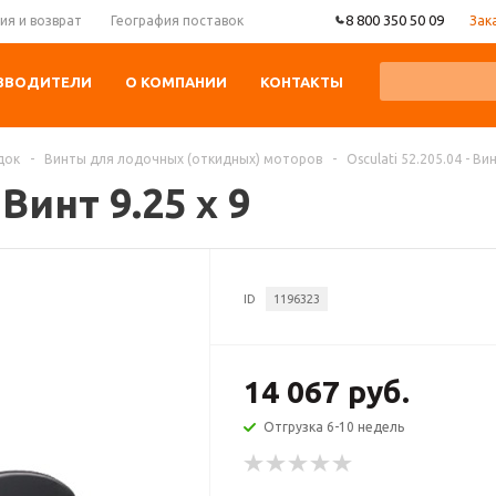
8 800 350 50 09
Зак
ия и возврат
География поставок
ЗВОДИТЕЛИ
О КОМПАНИИ
КОНТАКТЫ
док
-
Винты для лодочных (откидных) моторов
-
Osculati 52.205.04 - Вин
 Винт 9.25 x 9
ID
1196323
14 067 руб.
Отгрузка 6-10 недель