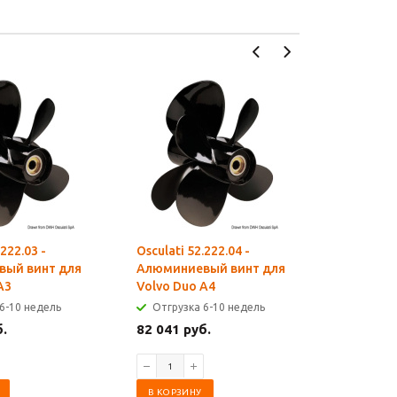
.222.03 -
Osculati 52.222.04 -
Osculati 5
ый винт для
Алюминиевый винт для
Алюмини
A3
Volvo Duo A4
Volvo Du
6-10 недель
Отгрузка 6-10 недель
Отгрузк
б.
82 041 руб.
82 041 р
В КОРЗИНУ
В КОРЗИ