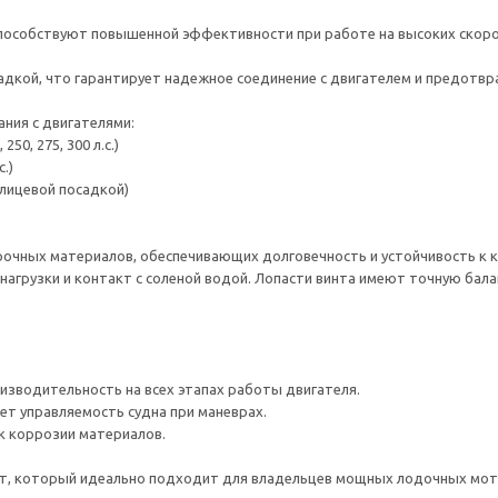
способствуют повышенной эффективности при работе на высоких скоро
адкой, что гарантирует надежное соединение с двигателем и предотвр
ния с двигателями:
250, 275, 300 л.с.)
с.)
шлицевой посадкой)
очных материалов, обеспечивающих долговечность и устойчивость к ко
нагрузки и контакт с соленой водой. Лопасти винта имеют точную бал
изводительность на всех этапах работы двигателя.
ет управляемость судна при маневрах.
к коррозии материалов.
винт, который идеально подходит для владельцев мощных лодочных мото