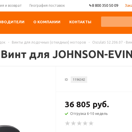
8 800 350 50 09
Зак
ия и возврат
География поставок
ЗВОДИТЕЛИ
О КОМПАНИИ
КОНТАКТЫ
док
-
Винты для лодочных (откидных) моторов
-
Osculati 52.206.07 - 
7 - Винт для JOHNSON-EVI
ID
1196342
36 805 руб.
Отгрузка 6-10 недель