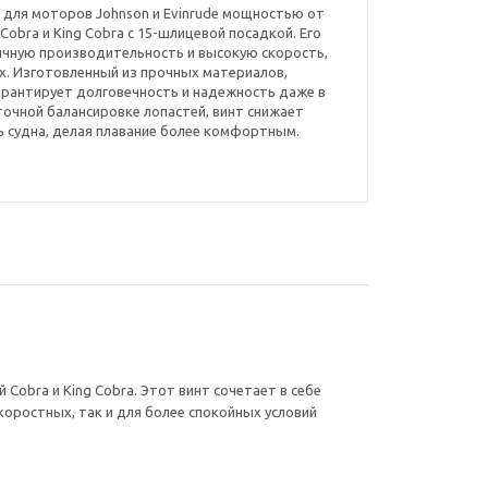
ен для моторов Johnson и Evinrude мощностью от
 Cobra и King Cobra с 15-шлицевой посадкой. Его
ичную производительность и высокую скорость,
х. Изготовленный из прочных материалов,
гарантирует долговечность и надежность даже в
точной балансировке лопастей, винт снижает
 судна, делая плавание более комфортным.
 Cobra и King Cobra. Этот винт сочетает в себе
оростных, так и для более спокойных условий