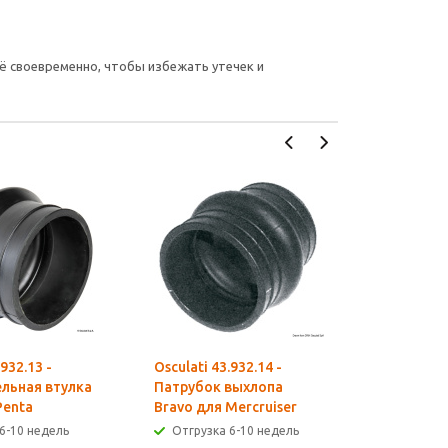
ё своевременно, чтобы избежать утечек и
.932.13 -
Osculati 43.932.14 -
Osculati 4
льная втулка
Патрубок выхлопа
Соединит
Penta
Bravo для Mercruiser
для Volv
6-10 недель
Отгрузка 6-10 недель
Отгрузк