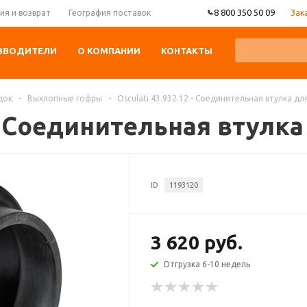
8 800 350 50 09
Зак
ия и возврат
География поставок
ЗВОДИТЕЛИ
О КОМПАНИИ
КОНТАКТЫ
док
-
Выхлопные гофры
-
Osculati 43.932.12 - Соединительная втулка дл
 - Соединительная втулка
ID
1193120
3 620 руб.
Отгрузка 6-10 недель