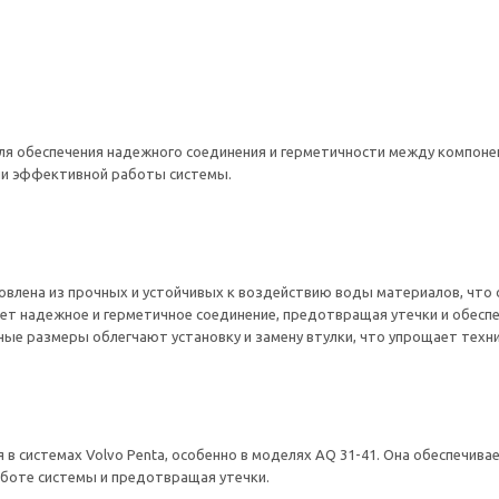
ля обеспечения надежного соединения и герметичности между компонен
ии эффективной работы системы.
овлена из прочных и устойчивых к воздействию воды материалов, что 
т надежное и герметичное соединение, предотвращая утечки и обеспе
ые размеры облегчают установку и замену втулки, что упрощает техн
ся в системах Volvo Penta, особенно в моделях AQ 31-41. Она обеспеч
аботе системы и предотвращая утечки.