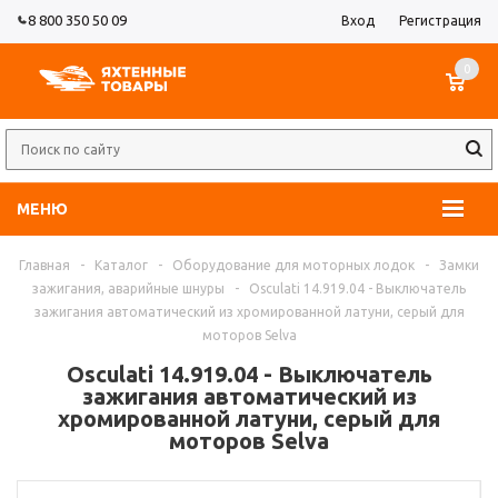
8 800 350 50 09
Вход
Регистрация
0
МЕНЮ
Главная
-
Каталог
-
Оборудование для моторных лодок
-
Замки
зажигания, аварийные шнуры
-
Osculati 14.919.04 - Выключатель
зажигания автоматический из хромированной латуни, серый для
моторов Selva
Osculati 14.919.04 - Выключатель
зажигания автоматический из
хромированной латуни, серый для
моторов Selva