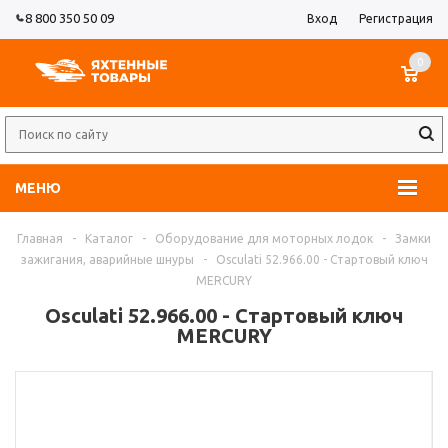
8 800 350 50 09
Вход
Регистрация
0
МЕНЮ
Главная
-
Каталог
-
Оборудование для моторных лодок
-
Замки
зажигания, аварийные шнуры
-
Osculati 52.966.00 - Стартовый ключ
MERCURY
Osculati 52.966.00 - Стартовый ключ
MERCURY