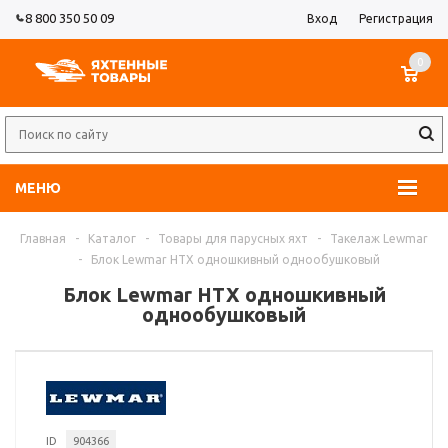
8 800 350 50 09
Вход
Регистрация
0
МЕНЮ
Главная
-
Каталог
-
Товары для парусных яхт
-
Такелаж Lewmar
-
Блок Lewmar HTX одношкивный однообушковый
Блок Lewmar HTX одношкивный
однообушковый
ID
904366