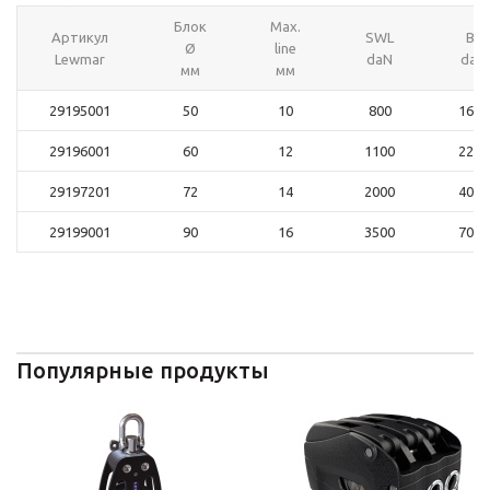
Блок
Max.
Артикул
SWL
BL
Ø
line
Lewmar
daN
daN
мм
мм
29195001
50
10
800
1600
29196001
60
12
1100
2200
29197201
72
14
2000
4000
29199001
90
16
3500
7000
Популярные продукты