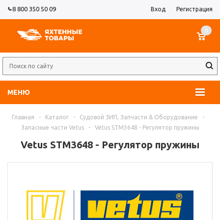
8 800 350 50 09
Вход
Регистрация
0
МЕНЮ
Главная
-
Каталог
-
Судовой ЗИП, Запчасти & Оборудование
-
Запасные части Vetus
-
Vetus STM3648 - Регулятор пружины
Vetus STM3648 - Регулятор пружины