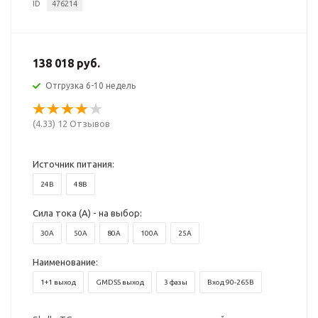
ID
476214
138 018 руб.
Отгрузка 6-10 недель
(4.33) 12 Отзывов
Источник питания:
24В
48В
Сила тока (А) - на выбор:
30A
50A
80A
100A
25A
Наименование:
1+1 выход
GMDSS выход
3 фазы
Вход 90-265В