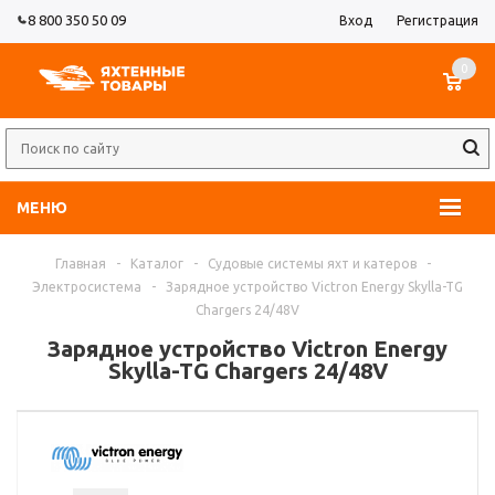
8 800 350 50 09
Вход
Регистрация
0
МЕНЮ
Главная
-
Каталог
-
Судовые системы яхт и катеров
-
Электросистема
-
Зарядное устройство Victron Energy Skylla-TG
Chargers 24/48V
Зарядное устройство Victron Energy
Skylla-TG Chargers 24/48V