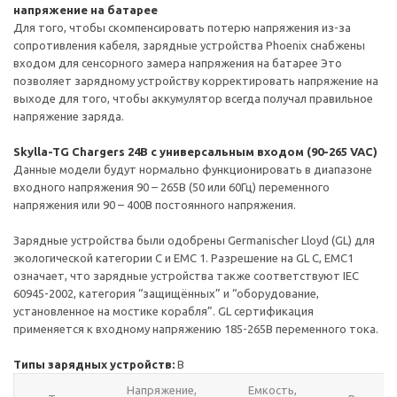
напряжение на батарее
Для того, чтобы скомпенсировать потерю напряжения из-за
сопротивления кабеля, зарядные устройства Phoenix снабжены
входом для сенсорного замера напряжения на батарее Это
позволяет зарядному устройству корректировать напряжение на
выходе для того, чтобы аккумулятор всегда получал правильное
напряжение заряда.
Skylla-TG Chargers 24В с универсальным входом (90-265 VAC)
Данные модели будут нормально функционировать в диапазоне
входного напряжения 90 – 265В (50 или 60Гц) переменного
напряжения или 90 – 400В постоянного напряжения.
Зарядные устройства были одобрены Germanischer Lloyd (GL) для
экологической категории C и EMC 1. Разрешение на GL C, EMC1
означает, что зарядные устройства также соответствуют IEC
60945-2002, категория “защищённых” и “оборудование,
установленное на мостике корабля”. GL сертификация
применяется к входному напряжению 185-265В переменного тока.
Типы зарядных устройств:
В
Напряжение,
Емкость,