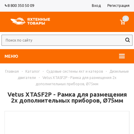
8 800 350 50 09
Вход
Регистрация
0
МЕНЮ
Главная
-
Каталог
-
Судовые системы яхт и катеров
-
Дизельные
двигатели
-
Vetus XTASF2P - Рамка для размещения 2х
дополнительных приборов, Ø75мм
Vetus XTASF2P - Рамка для размещения
2х дополнительных приборов, Ø75мм