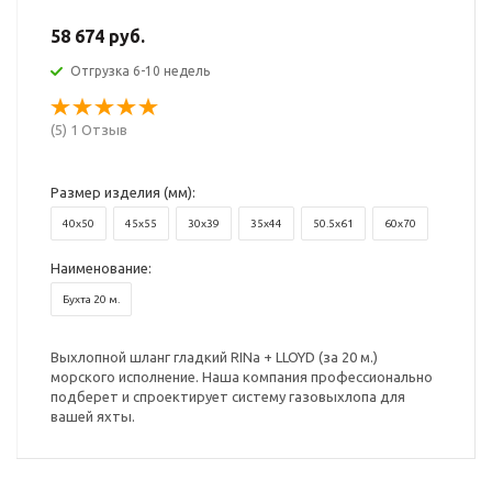
58 674 руб.
Отгрузка 6-10 недель
(5) 1 Отзыв
Размер изделия (мм):
40x50
45x55
30x39
35x44
50.5x61
60x70
Наименование:
Бухта 20 м.
Выхлопной шланг гладкий RINa + LLOYD (за 20 м.)
морского исполнение. Наша компания профессионально
подберет и спроектирует систему газовыхлопа для
вашей яхты.