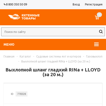
8 800 350 50 09
Вход
Регистрация
0
МЕНЮ
Главная
-
Каталог
-
Судовые системы яхт и катеров
-
Газовыхлоп
-
Выхлопной шланг гладкий RINa + LLOYD (за 20 м.)
Выхлопной шланг гладкий RINa + LLOYD
(за 20 м.)
ID
778328