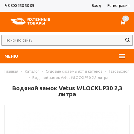
8 800 350 50 09
Вход
Регистрация
0
МЕНЮ
Главная
-
Каталог
-
Судовые системы яхт и катеров
-
Газовыхлоп
-
Водяной замок Vetus WLOCKLP30 2,3 литра
Водяной замок Vetus WLOCKLP30 2,3
литра