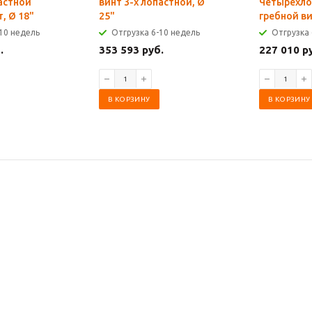
астной
винт 3-х лопастной, Ø
Четырехло
, Ø 18"
25"
гребной ви
10 недель
Отгрузка 6-10 недель
Отгрузка 
.
353 593 руб.
227 010 р
В КОРЗИНУ
В КОРЗИНУ