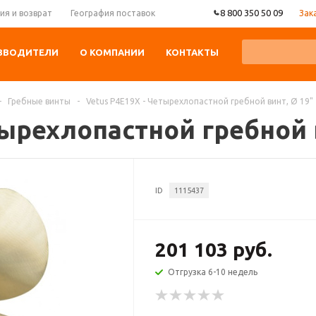
8 800 350 50 09
Зак
ия и возврат
География поставок
ЗВОДИТЕЛИ
О КОМПАНИИ
КОНТАКТЫ
-
Гребные винты
-
Vetus P4E19X - Четырехлопастной гребной винт, Ø 19"
тырехлопастной гребной 
ID
1115437
201 103 руб.
Отгрузка 6-10 недель