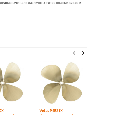
предназначен для различных типов водных судов и
0X -
Vetus P4E21X -
Vetus P4E