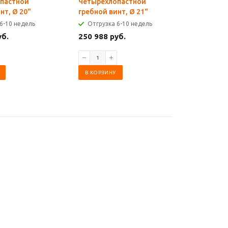
пастной
Четырехлопастной
Четырех
нт, Ø 20"
гребной винт, Ø 21"
гребной 
6-10 недель
Отгрузка 6-10 недель
Отгрузк
уб.
250 988 руб.
276 804 
В КОРЗИНУ
В КОРЗИ