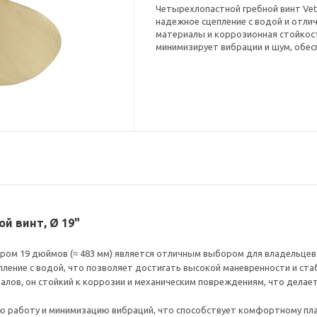
Четырехлопастной гребной винт Ve
надежное сцепление с водой и отли
материалы и коррозионная стойкост
минимизирует вибрации и шум, обе
й винт, Ø 19"
тром 19 дюймов (≈ 483 мм) является отличным выбором для владельце
ление с водой, что позволяет достигать высокой маневренности и стаб
алов, он стойкий к коррозии и механическим повреждениям, что делает
ную работу и минимизацию вибраций, что способствует комфортному п