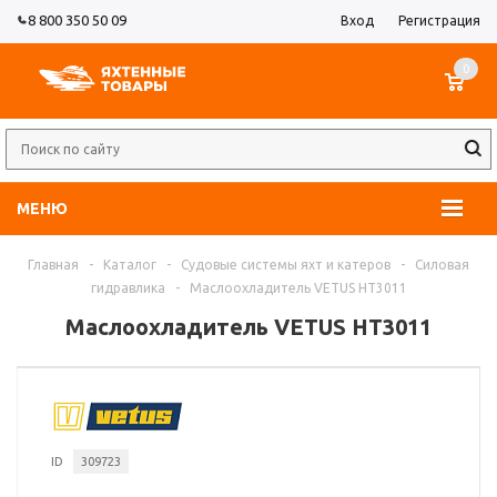
8 800 350 50 09
Вход
Регистрация
0
МЕНЮ
Главная
-
Каталог
-
Судовые системы яхт и катеров
-
Силовая
гидравлика
-
Маслоохладитель VETUS HT3011
Маслоохладитель VETUS HT3011
ID
309723