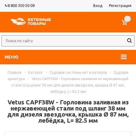
8 800 350 50 09
Вход
Регистрация
0
МЕНЮ
Главная
-
Каталог
-
Судовые системы яхт и катеров
-
Судовая
арматура
-
Vetus CAPF38W - Горловина заливная из нержавеющей
стали под шланг 38 мм для дизеля звездочка, крышка Ø 87 мм,
лебёдка, L= 82.5 мм
Vetus CAPF38W - Горловина заливная из
нержавеющей стали под шланг 38 мм
для дизеля звездочка, крышка Ø 87 мм,
лебёдка, L= 82.5 мм