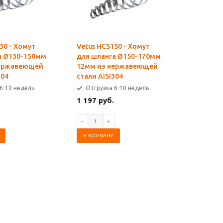
30 - Хомут
Vetus HCS150 - Хомут
Vetus HC
а Ø130-150мм
для шланга Ø150-170мм
особо пр
нержавеющей
12мм из нержавеющей
нержаве
304
стали AISI304
34 - 37 м
6-10 недель
Отгрузка 6-10 недель
Отгрузк
1 197 руб.
770 руб.
В КОРЗИНУ
В КОРЗИ