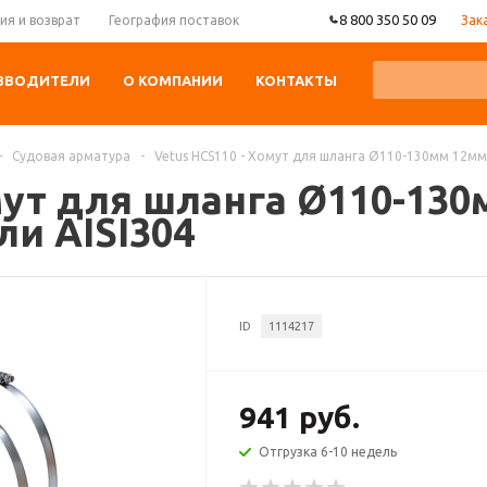
8 800 350 50 09
Зак
ия и возврат
География поставок
ЗВОДИТЕЛИ
О КОМПАНИИ
КОНТАКТЫ
-
Судовая арматура
-
Vetus HCS110 - Хомут для шланга Ø110-130мм 12мм
мут для шланга Ø110-130
и AISI304
ID
1114217
941 руб.
Отгрузка 6-10 недель