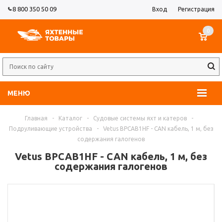
8 800 350 50 09
Вход
Регистрация
0
МЕНЮ
Главная
-
Каталог
-
Судовые системы яхт и катеров
-
Подруливающие устройства
-
Vetus BPCAB1HF - CAN кабель, 1 м, без
содержания галогенов
Vetus BPCAB1HF - CAN кабель, 1 м, без
содержания галогенов