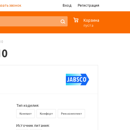
азать звонок
Вход
Регистрация
0
Корзина
пуста
10
10
Тип изделия:
Компакт
Комфорт
Рем.комплект
Источник питания: