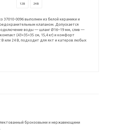
12В
24В
o 37010-0096 выполнен из белой керамики и
предохранительным клапаном. Допускается
 Подключение воды — шланг Ø16–19 мм, слив —
компакт (43×35×35 см, 15,4 кг) и комфорт
12 В или 24 В, подходит для яхт и катеров любых
омплектованный бронзовыми и нержавеющими
.