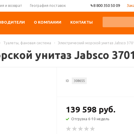
8 800 350 50 09
Зак
ия и возврат
География поставок
ЗВОДИТЕЛИ
О КОМПАНИИ
КОНТАКТЫ
-
Туалеты, фановая система
-
Электрический морской унитаз Jabsco 370
ской унитаз Jabsco 370
ID
308655
139 598 руб.
Отгрузка 6-10 недель