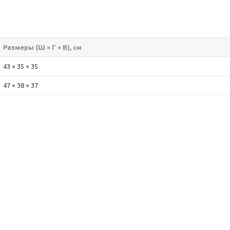
Размеры (Ш × Г × В), см
43 × 35 × 35
47 × 38 × 37