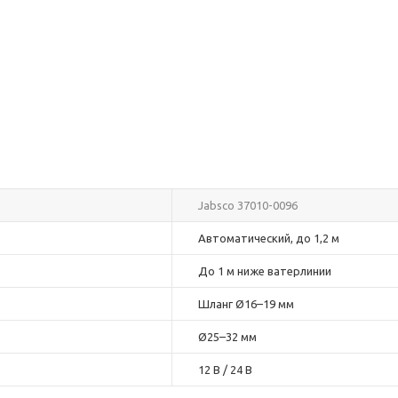
Jabsco 37010-0096
Автоматический, до 1,2 м
До 1 м ниже ватерлинии
Шланг Ø16–19 мм
Ø25–32 мм
12 В / 24 В