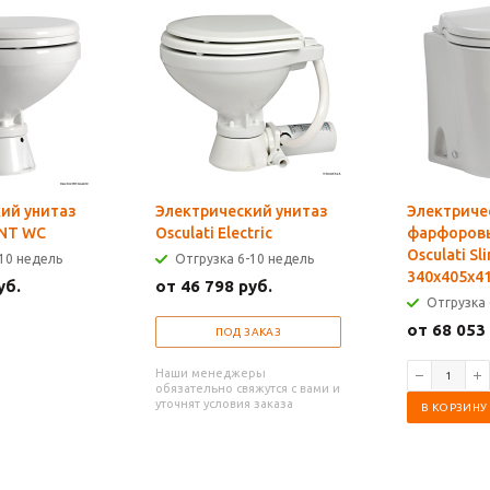
ий унитаз
Электрический унитаз
Электриче
ENT WC
Osculati Electric
фарфоровы
Osculati Sl
10 недель
Отгрузка 6-10 недель
340x405x4
уб.
от 46 798 руб.
Отгрузка 
от 68 053
ПОД ЗАКАЗ
Наши менеджеры
обязательно свяжутся с вами и
уточнят условия заказа
В КОРЗИНУ