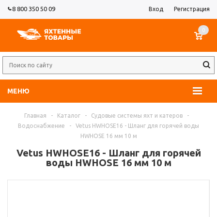
8 800 350 50 09
Вход
Регистрация
0
МЕНЮ
Главная
-
Каталог
-
Судовые системы яхт и катеров
-
Водоснабжение
-
Vetus HWHOSE16 - Шланг для горячей воды
HWHOSE 16 мм 10 м
Vetus HWHOSE16 - Шланг для горячей
воды HWHOSE 16 мм 10 м