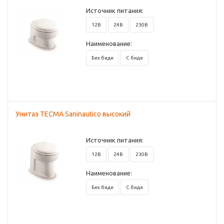
Источник питания:
12В
24В
230В
Наименование:
Без биде
С биде
Унитаз TECMA Saninautico высокий
Источник питания:
12В
24В
230В
Наименование:
Без биде
С биде