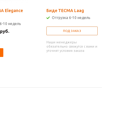
A Elegance
Биде TECMA Laag
Биде TE
Отгрузка 6-10 недель
Отгрузк
6-10 недель
 руб.
ПОД ЗАКАЗ
П
Наши менеджеры
Наши мен
обязательно свяжутся с вами и
обязательн
уточнят условия заказа
уточнят усл