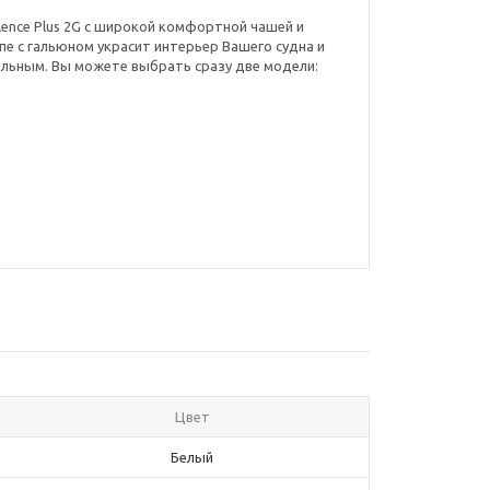
lence Plus 2G с широкой комфортной чашей и
пе с гальюном украсит интерьер Вашего судна и
альным. Вы можете выбрать сразу две модели:
Цвет
Белый