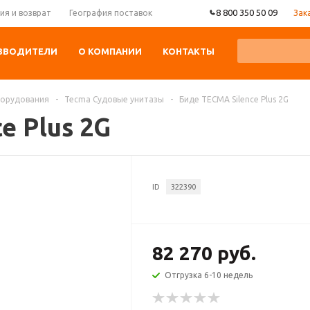
8 800 350 50 09
Зак
ия и возврат
География поставок
ЗВОДИТЕЛИ
О КОМПАНИИ
КОНТАКТЫ
борудования
-
Tecma Судовые унитазы
-
Биде TECMA Silence Plus 2G
e Plus 2G
ID
322390
82 270 руб.
Отгрузка 6-10 недель