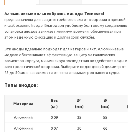
Алюминиевые кольцеобразные аноды Tecnoseal
предназначены для защиты гребного вала от коррозии в пресной
и слабосоленой воде. Благодаря удобному болтовому соединению
установка анодов занимает минимум времени, обеспечивая при
этом надёжную фиксацию и долгий срок службы.
Эти аноды идеально подходят для катеров и яхт. Алюминиевые
модели обеспечивают эффективную защиту металлических
элементов корпуса, минимизируя последствия воздействия воды и
электролитической коррозии. Выберите подходящий диаметр от
25 до 50 мм в зависимости от типа и параметров вашего судна.
Типы анодов:
Вес
Ø1
Ø
Материал
(кг)
(мм)
(мм)
(м
Алюминий
0,09
25
55
2
Алюминий
0,07
30
66
2