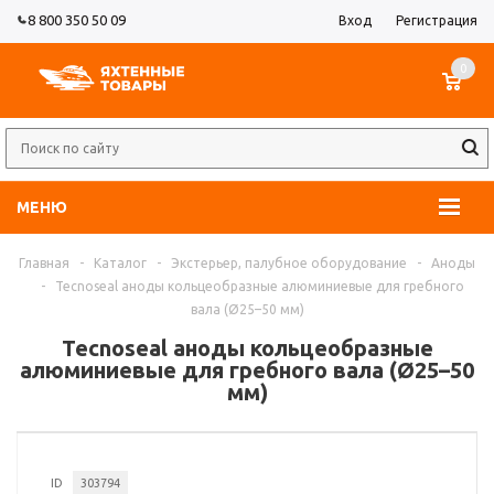
8 800 350 50 09
Вход
Регистрация
0
МЕНЮ
Главная
-
Каталог
-
Экстерьер, палубное оборудование
-
Аноды
-
Tecnoseal аноды кольцеобразные алюминиевые для гребного
вала (Ø25–50 мм)
Tecnoseal аноды кольцеобразные
алюминиевые для гребного вала (Ø25–50
мм)
ID
303794