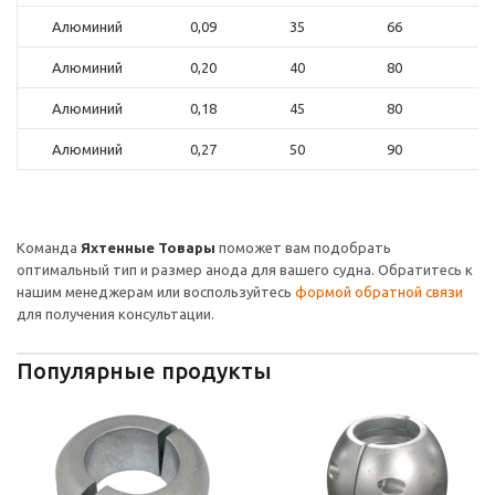
Алюминий
0,09
35
66
2
Алюминий
0,20
40
80
2
Алюминий
0,18
45
80
2
Алюминий
0,27
50
90
2
Команда
Яхтенные Товары
поможет вам подобрать
оптимальный тип и размер анода для вашего судна. Обратитесь к
нашим менеджерам или воспользуйтесь
формой обратной связи
для получения консультации.
Популярные продукты