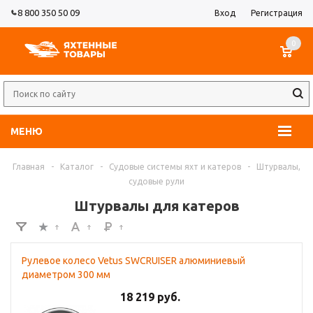
8 800 350 50 09
Вход
Регистрация
0
МЕНЮ
Главная
-
Каталог
-
Судовые системы яхт и катеров
-
Штурвалы,
судовые рули
Штурвалы для катеров
Рулевое колесо Vetus SWCRUISER алюминиевый
диаметром 300 мм
18 219 руб.