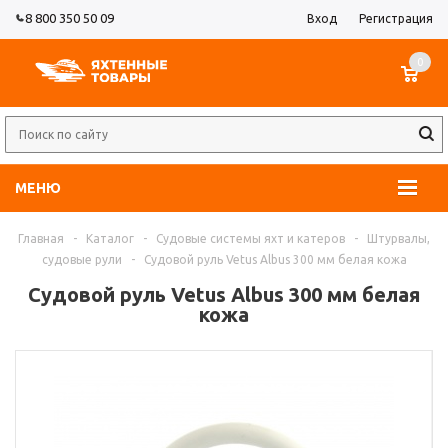
8 800 350 50 09
Вход
Регистрация
0
МЕНЮ
Главная
-
Каталог
-
Судовые системы яхт и катеров
-
Штурвалы,
судовые рули
-
Судовой руль Vetus Albus 300 мм белая кожа
Судовой руль Vetus Albus 300 мм белая
кожа