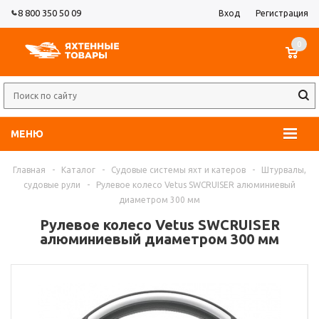
8 800 350 50 09
Вход
Регистрация
0
МЕНЮ
Главная
-
Каталог
-
Судовые системы яхт и катеров
-
Штурвалы,
судовые рули
-
Рулевое колесо Vetus SWCRUISER алюминиевый
диаметром 300 мм
Рулевое колесо Vetus SWCRUISER
алюминиевый диаметром 300 мм