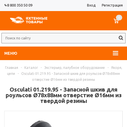
8 800 350 50 09
Вход
Регистрация
0
МЕНЮ
Главная
-
Каталог
-
Экстерьер, палубное оборудование
-
Якоря,
цепи
-
Osculati 01.219.95 - Запасной шкив для роульсов Ø78х88мм
отверстие Ø16мм из твердой резины
Osculati 01.219.95 - Запасной шкив для
роульсов Ø78х88мм отверстие Ø16мм из
твердой резины