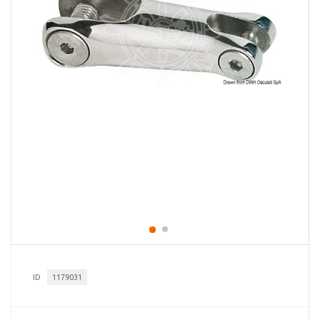
ID
1179031