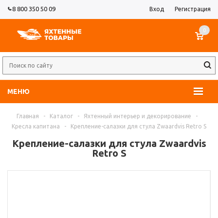
8 800 350 50 09
Вход
Регистрация
0
МЕНЮ
Главная
-
Каталог
-
Яхтенный интерьер и декорирование
-
Кресла капитана
-
Крепление-салазки для стула Zwaardvis Retro S
Крепление-салазки для стула Zwaardvis
Retro S