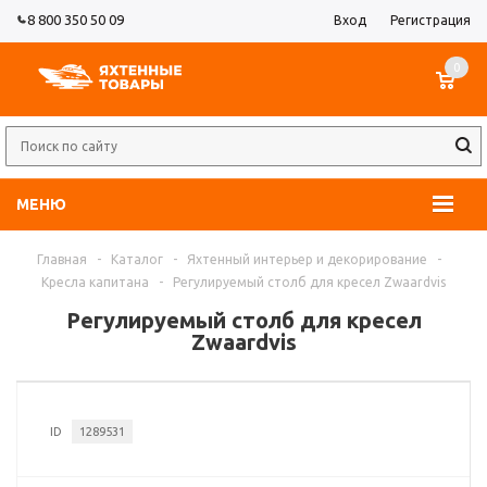
8 800 350 50 09
Вход
Регистрация
0
МЕНЮ
Главная
-
Каталог
-
Яхтенный интерьер и декорирование
-
Кресла капитана
-
Регулируемый столб для кресел Zwaardvis
Регулируемый столб для кресел
Zwaardvis
ID
1289531